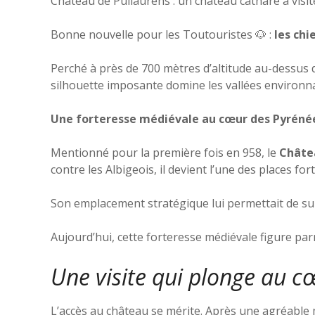
Château de Puilaurens : un château cathare à visit
Bonne nouvelle pour les Toutouristes 🐶 :
les chi
Perché à près de 700 mètres d’altitude au-dessus d
silhouette imposante domine les vallées environna
Une forteresse médiévale au cœur des Pyréné
Mentionné pour la première fois en 958, le
Châte
contre les Albigeois, il devient l’une des places f
Son emplacement stratégique lui permettait de surv
Aujourd’hui, cette forteresse médiévale figure parm
Une visite qui plonge au 
L’accès au château se mérite. Après une agréable m