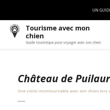
Panneau de gestion des cookies
UN GUID
S
Tourisme avec mon
k
chien
i
p
Guide touristique pour voyager avec son chien
t
o
c
o
n
Château de Puilau
t
e
n
Une visite incontournable avec son chien lors 
t