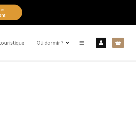
on
ent
touristique
Où dormir ?