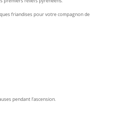
les premiers reliefs pyrénéens.
elques friandises pour votre compagnon de
uses pendant l’ascension.