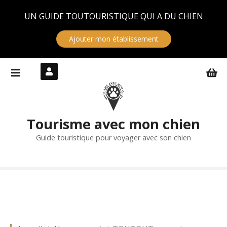
Panneau de gestion des cookies
UN GUIDE TOUTOURISTIQUE QUI A DU CHIEN
Ajouter mon établissement
S
k
i
p
t
Tourisme avec mon chien
o
c
Guide touristique pour voyager avec son chien
o
n
t
e
n
t