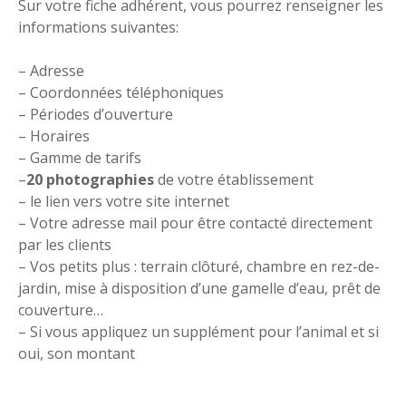
U
Sur votre fiche adhérent, vous pourrez renseigner les
T
informations suivantes:
c
o
– Adresse
m
– Coordonnées téléphoniques
p
– Périodes d’ouverture
r
– Horaires
i
– Gamme de tarifs
s
–
20
photographies
de votre établissement
– le lien vers votre site internet
– Votre adresse mail pour être contacté directement
par les clients
– Vos petits plus : terrain clôturé, chambre en rez-de-
jardin, mise à disposition d’une gamelle d’eau, prêt de
couverture…
– Si vous appliquez un supplément pour l’animal et si
oui, son montant