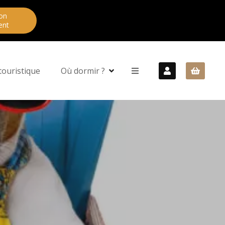
on
ent
touristique
Où dormir ?