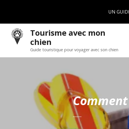
Panneau de gestion des cookies
UN GUID
S
Tourisme avec mon
k
chien
i
p
Guide touristique pour voyager avec son chien
t
o
c
o
n
t
Comment 
e
n
t