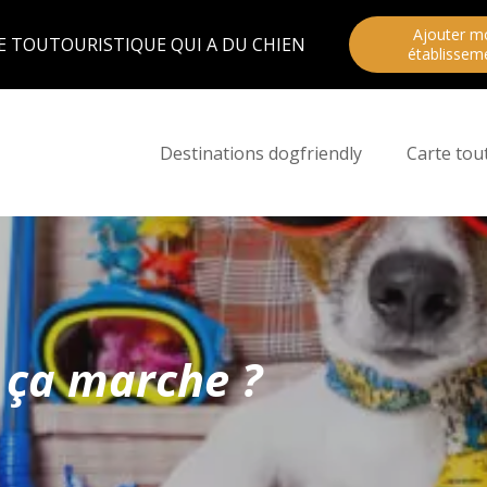
Ajouter m
E TOUTOURISTIQUE QUI A DU CHIEN
établissem
Destinations dogfriendly
Carte tou
ça marche ?