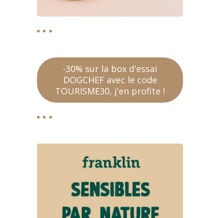
-30% sur la box d'essai
DOGCHEF avec le code
TOURISME30, j'en profite !