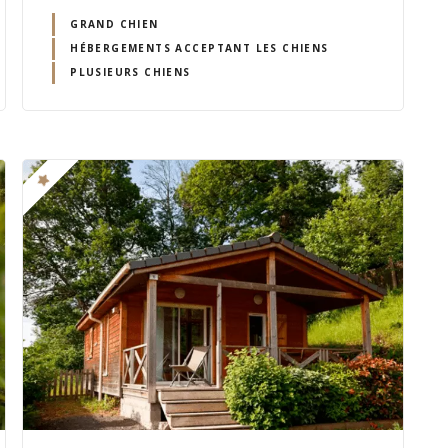
e
animal domestique
GRAND CHIEN
HÉBERGEMENTS ACCEPTANT LES CHIENS
PLUSIEURS CHIENS
e détail des coûts et charges incluses.
pour vos prochaines escapades avec votre toutou en