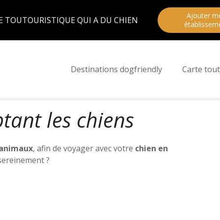
Ajouter m
E TOUTOURISTIQUE QUI A DU CHIEN
établissem
Destinations dogfriendly
Carte tout
ant les chiens
 animaux
, afin de voyager avec votre
chien en
 sereinement ?
bergements
acceptant les chiens
en France, en
bord
 en
pleine nature à la
montagne
: camping, hôtel,
us qu’à sélectionner la meilleure
location
os goûts, votre budget et votre
animal de