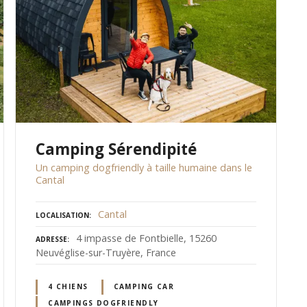
Camping Sérendipité
Un camping dogfriendly à taille humaine dans le
Cantal
Cantal
LOCALISATION
4 impasse de Fontbielle, 15260
ADRESSE
Neuvéglise-sur-Truyère, France
4 CHIENS
CAMPING CAR
CAMPINGS DOGFRIENDLY