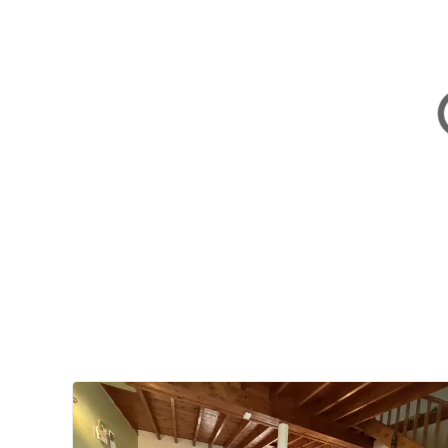
Locations de vacances vari
Sur notre carte toutouristique , vous trouverez 
domestiques
sont les bienvenus. Des
hébergeur
sur notre site. Pour eux aussi, il est inconcevable
établissements testés par nos toutouristes et app
présents !
village vacances
,
appartement
,
résidence e
gîte et chambre d’hôte
,
gîtes de France
camping et chalet
,
hôtel et auberge
,
hébergement insolite
(cabane, bulle, yourte, t
hébergement de luxe
(cottage, domaine, villa)
…
Certains de nos partenaires proposent également
animaux
.