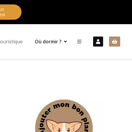
on
ent
ouristique
Où dormir ?