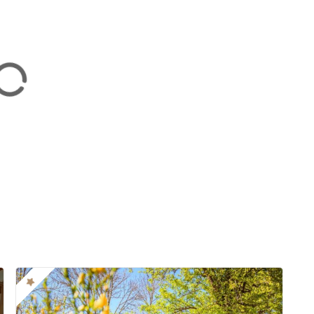
ées adaptées aux chiens :
forcément une
location de vacances où les animaux
s dog friendly
ont mis leur établissement en avant
 de séjourner sans leur
animaux de compagnie
. Des
rouvés pour la qualité d’accueil y sont également
t maison de vacances
,
ipi, roulotte, habitat troglodytique)
 des logements à l’étranger qui
acceptent les