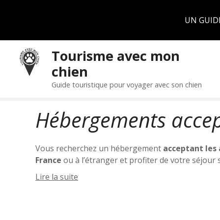
Panneau de gestion des cookies
UN GUID
S
Tourisme avec mon
k
chien
i
p
Guide touristique pour voyager avec son chien
t
o
Hébergements accept
c
o
n
Vous recherchez un hébergement
acceptant les
t
France
ou à l’étranger et profiter de votre séjour
e
Nous vous proposons une sélection variée d’hé
n
Lire la suite
de mer
, dans un
petit village
à la campagne
ou
t
auberge, gîte, maison de vacances… Vous n’avez pl
saisonnière
pour vous, adaptée à votre famille, v
compagnie.