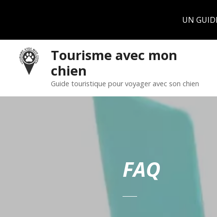
Panneau de gestion des cookies
UN GUID
S
Tourisme avec mon
k
chien
i
p
Guide touristique pour voyager avec son chien
t
o
c
o
n
t
FAQ
e
n
t