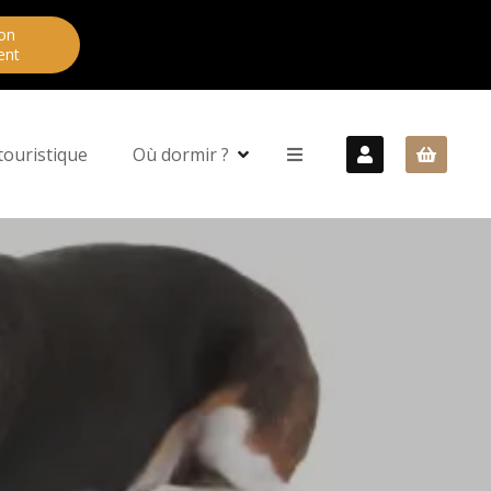
on
ent
touristique
Où dormir ?