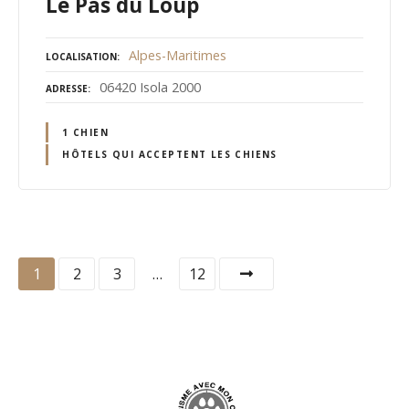
Le Pas du Loup
Alpes-Maritimes
LOCALISATION
06420 Isola 2000
ADRESSE
1 CHIEN
HÔTELS QUI ACCEPTENT LES CHIENS
N
1
2
3
…
12
a
v
i