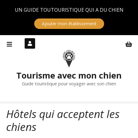
Panneau de gestion des cookies
UN GUIDE TOUTOURISTIQUE QUI A DU CHIEN
Ajouter mon établissement
S
k
i
p
t
Tourisme avec mon chien
o
c
Guide touristique pour voyager avec son chien
o
n
t
Hôtels qui acceptent les
e
n
chiens
t