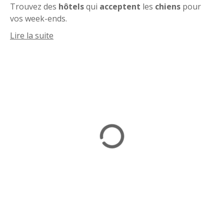
Trouvez des
hôtels
qui
acceptent
les
chiens
pour
vos week-ends.
Il y a un large choix pour organiser vos escapades.
Lire la suite
Des hôtels en centre-ville mais aussi dans des
secteurs un peu plus au calme.
Certains sont équipés de balcons, de
terrasses
, il y a
en même avec des
chambres en rez-de-jardin
. Ce qui
peut-être assez pratique quand on voyage avec son
chien.
Les budgets aussi sont très variables.
Lors de votre réservation, pensez bien à signaler la
présence de votre chien.
En général, un supplément est appliqué par les
hôteliers. Le prix pour le supplément animal peut-être
compris entre 5 et 15 euros par nuit.