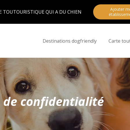
Ajouter m
E TOUTOURISTIQUE QUI A DU CHIEN
établissem
Destinations dogfriendly
Carte tou
 de confidentialité