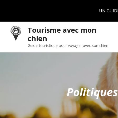
Panneau de gestion des cookies
UN GUID
S
Tourisme avec mon
k
chien
i
p
Guide touristique pour voyager avec son chien
t
o
c
o
n
t
Politiques
e
n
t