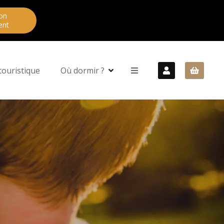
on
ent
touristique
Où dormir ?