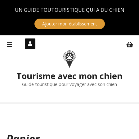
Panneau de gestion des cookies
UN GUIDE TOUTOURISTIQUE QUI A DU CHIEN
Ajouter mon établissement
S
k
i
p
t
Tourisme avec mon chien
o
c
Guide touristique pour voyager avec son chien
o
n
t
e
n
t
Panier