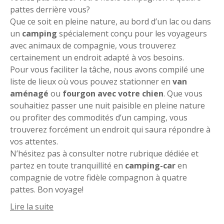
pattes derrière vous?
Pas de soucis, il existe de nombreux endroits où vous
Que ce soit en pleine nature, au bord d’un lac ou dans
pouvez stationner en compagnie de votre chien.
un
camping
spécialement conçu pour les voyageurs
avec animaux de compagnie, vous trouverez
certainement un endroit adapté à vos besoins.
Pour vous faciliter la tâche, nous avons compilé une
liste de lieux où vous pouvez stationner en
van
aménagé
ou
fourgon avec votre chien
. Que vous
souhaitiez passer une nuit paisible en pleine nature
ou profiter des commodités d’un camping, vous
trouverez forcément un endroit qui saura répondre à
vos attentes.
N’hésitez pas à consulter notre rubrique dédiée et
partez en toute tranquillité en
camping-car
en
compagnie de votre fidèle compagnon à quatre
pattes. Bon voyage!
Lire la suite