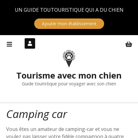
Panneau de gestion des cookies
UN GUIDE TOUTOURISTIQUE QUI A DU CHIEN
Ajouter mon établissement
S
k
i
p
t
Tourisme avec mon chien
o
c
Guide touristique pour voyager avec son chien
o
n
t
Camping car
e
n
t
Vous êtes un amateur de camping-car et vous ne
voulez pas laisser votre fidèle compagnon à quatre