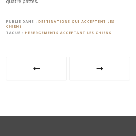
quatre pattes.
PUBLIÉ DANS
DESTINATIONS QUI ACCEPTENT LES
CHIENS
TAGUÉ
HÉBERGEMENTS ACCEPTANT LES CHIENS
N
a
v
i
g
a