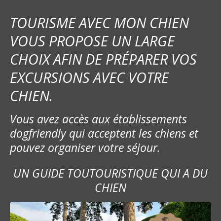
t
i
TOURISME AVEC MON CHIEN
o
VOUS PROPOSE UN LARGE
CHOIX AFIN DE PRÉPARER VOS
n
EXCURSIONS AVEC VOTRE
d
CHIEN.
e
Vous avez accès aux établissements
l
dogfriendly qui acceptent les chiens et
’
pouvez organiser votre séjour.
a
UN GUIDE TOUTOURISTIQUE QUI A DU
r
CHIEN
t