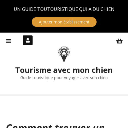
Panneau de gestion des cookies
UN GUIDE TOUTOURISTIQUE QUI A DU CHIEN
Ajouter mon établissement
S
k
i
p
t
Tourisme avec mon chien
o
c
Guide touristique pour voyager avec son chien
o
n
t
e
n
t
Comment trouver un