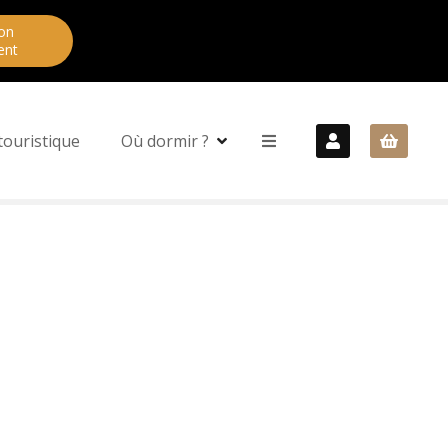
on
ent
touristique
Où dormir ?