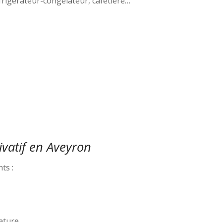
éfrigérateur-congélateur, cafetière…
rivatif en Aveyron
ts :
nature