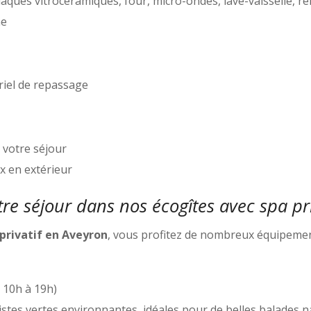
laques vitrocéramiques, four, micro-ondes, lave-vaisselle, r
ne
riel de repassage
e votre séjour
x en extérieur
votre séjour dans nos écogîtes avec spa p
privatif en Aveyron
, vous profitez de nombreux équipemen
 10h à 19h)
istes vertes environnantes, idéales pour de belles balades 