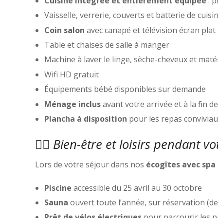
Cuisine intégrée et entièrement équipée
: p
Vaisselle, verrerie, couverts et batterie de cuisi
Coin salon
avec canapé et télévision écran plat
Table et chaises de salle à manger
Machine à laver le linge, sèche-cheveux et maté
Wifi HD gratuit
Équipements bébé disponibles sur demande
Ménage inclus
avant votre arrivée et à la fin d
Plancha à disposition
pour les repas conviviau
💆‍♀️ Bien-être et loisirs pendant 
Lors de votre séjour dans nos
écogîtes avec spa 
Piscine
accessible du 25 avril au 30 octobre
Sauna
ouvert toute l’année, sur réservation (de
Prêt de vélos électriques
pour parcourir les p