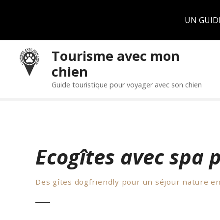
Panneau de gestion des cookies
UN GUID
S
Tourisme avec mon
k
chien
i
p
Guide touristique pour voyager avec son chien
t
o
c
o
n
Ecogîtes avec spa p
t
e
n
Des gîtes dogfriendly pour un séjour nature e
t