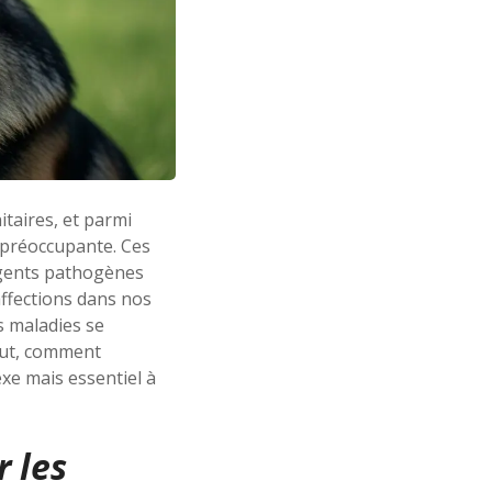
taires, et parmi
t préoccupante. Ces
agents pathogènes
affections dans nos
s maladies se
out, comment
xe mais essentiel à
 les