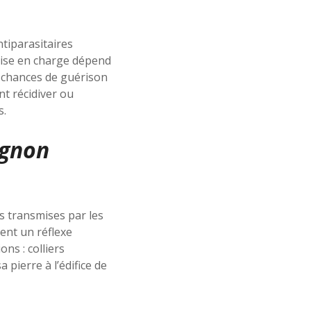
ntiparasitaires
prise en charge dépend
s chances de guérison
t récidiver ou
s.
agnon
s transmises par les
ent un réflexe
ns : colliers
pierre à l’édifice de