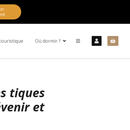
on
ent
touristique
Où dormir ?
s tiques
venir et