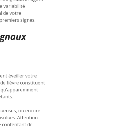
 variabilité
l de votre
 premiers signes.
ignaux
nt éveiller votre
de fièvre constituent
en qu’apparemment
tants.
queuses, ou encore
bsolues. Attention
e contentant de