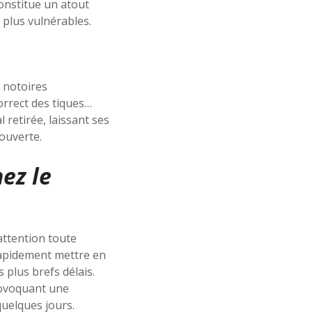
onstitue un atout
 plus vulnérables.
s notoires
correct des tiques…
 retirée, laissant ses
ouverte.
ez le
ttention toute
 rapidement mettre en
 plus brefs délais.
rovoquant une
uelques jours.