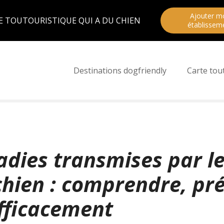
Ajouter m
E TOUTOURISTIQUE QUI A DU CHIEN
établissem
Destinations dogfriendly
Carte tou
adies transmises par le
chien : comprendre, pré
efficacement