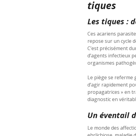
tiques
Les tiques : 
Ces acariens parasit
repose sur un cycle d
C’est précisément dur
d’agents infectieux p
organismes pathogène
Le piège se referme g
d’agir rapidement pou
propagatrices » en t
diagnostic en véritabl
Un éventail 
Le monde des affectio
ehrlichiose, maladie