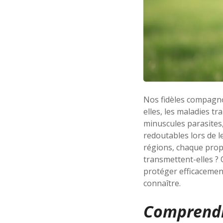
Nos fidèles compagno
elles, les maladies t
minuscules parasites
redoutables lors de l
régions, chaque propr
transmettent-elles ?
protéger efficacemen
connaître.
Comprendre