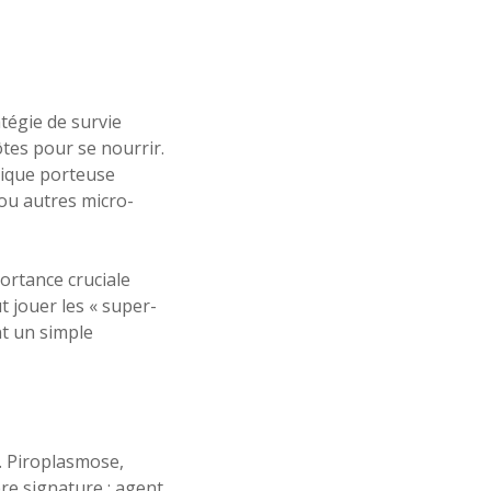
tégie de survie
ôtes pour se nourrir.
tique porteuse
 ou autres micro-
ortance cruciale
t jouer les « super-
t un simple
e. Piroplasmose,
e signature : agent