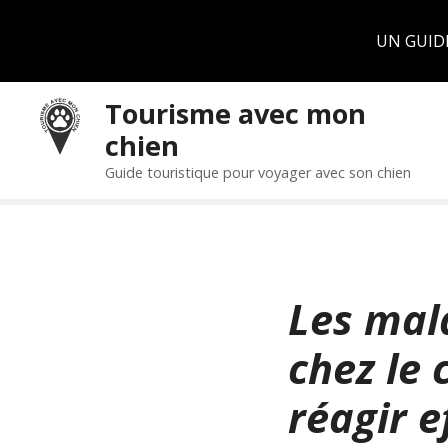
Panneau de gestion des cookies
UN GUID
S
Tourisme avec mon
k
chien
i
p
Guide touristique pour voyager avec son chien
t
o
c
o
n
Les mal
t
e
chez le 
n
t
réagir 