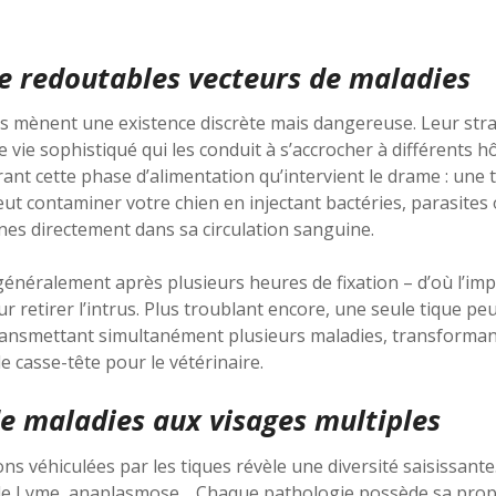
de redoutables vecteurs de maladies
es mènent une existence discrète mais dangereuse. Leur stra
e vie sophistiqué qui les conduit à s’accrocher à différents h
ant cette phase d’alimentation qu’intervient le drame : une 
eut contaminer votre chien en injectant bactéries, parasites
s directement dans sa circulation sanguine.
énéralement après plusieurs heures de fixation – d’où l’imp
r retirer l’intrus. Plus troublant encore, une seule tique peu
ransmettant simultanément plusieurs maladies, transforman
e casse-tête pour le vétérinaire.
de maladies aux visages multiples
ns véhiculées par les tiques révèle une diversité saisissant
 de Lyme, anaplasmose… Chaque pathologie possède sa propr