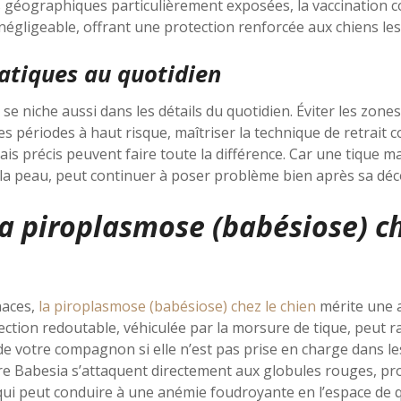
 géographiques particulièrement exposées, la vaccination c
gligeable, offrant une protection renforcée aux chiens les
ratiques au quotidien
 se niche aussi dans les détails du quotidien. Éviter les zone
es périodes à haut risque, maîtriser la technique de retrait 
is précis peuvent faire toute la différence. Car une tique mal
 la peau, peut continuer à poser problème bien après sa déc
a piroplasmose (babésiose) ch
naces,
la piroplasmose (babésiose) chez le chien
mérite une a
ffection redoutable, véhiculée par la morsure de tique, peut
 de votre compagnon si elle n’est pas prise en charge dans les
re Babesia s’attaquent directement aux globules rouges, p
qui peut conduire à une anémie foudroyante en l’espace de q