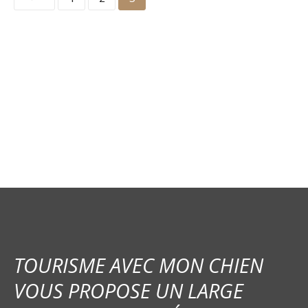
a
v
i
g
a
t
i
o
n
TOURISME AVEC MON CHIEN
d
VOUS PROPOSE UN LARGE
e