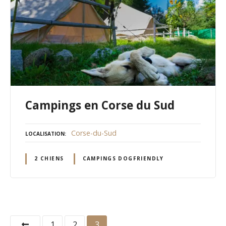
Campings en Corse du Sud
Corse-du-Sud
LOCALISATION
2 CHIENS
CAMPINGS DOGFRIENDLY
N
1
2
3