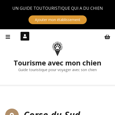
Panneau de gestion des cookies
UN GUIDE TOUTOURISTIQUE QUI A DU CHIEN
Ajouter mon établissement
S
k
i
p
t
Tourisme avec mon chien
o
c
Guide touristique pour voyager avec son chien
o
n
t
e
n
t
Corse-du-Sud