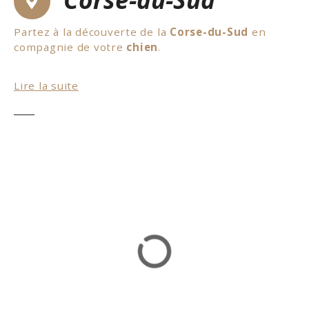
Partez à la découverte de la
Corse-du-Sud
en
compagnie de votre
chien
.
De nombreux hébergements acceptent les chiens
Lire la suite
dans leur établissement. Côté nature et balade,
profitez en pour découvrir la
Cascade du Voile de
la Mariée
. Elle est réputée pour être la pus haute
cascade de Corse avec ses 70 mètres de hauteur. Il
y a également le
dolmen de Funtanaccia
, il pèse
15 tonnes. Vous trouverez également de belles
plages et de belles balades à faire avec votre
chien. Ne manquez pas le site archéologique de
Cucuruzzu, la tour de la Parata. En conclusion,
encore pleins d’activités à faire avec son chien.