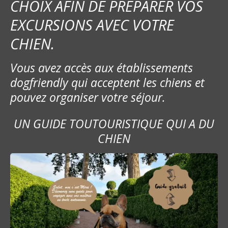
CHOIX AFIN DE PRÉPARER VOS
s
EXCURSIONS AVEC VOTRE
m
CHIEN.
e
Vous avez accès aux établissements
s
dogfriendly qui acceptent les chiens et
pouvez organiser votre séjour.
s
a
UN GUIDE TOUTOURISTIQUE QUI A DU
CHIEN
g
e
s