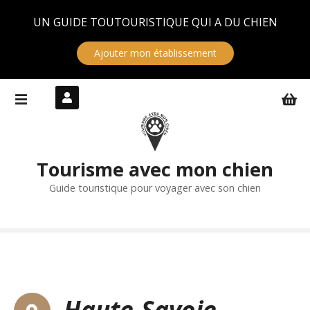
Panneau de gestion des cookies
UN GUIDE TOUTOURISTIQUE QUI A DU CHIEN
Ajouter mon établissement
S
k
i
p
t
Tourisme avec mon chien
o
c
Guide touristique pour voyager avec son chien
o
n
t
e
n
t
Haute-Savoie