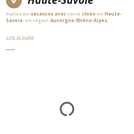
Partez en
vacances
avec
votre
chien
en
Haute-
Savoie
, en région
Auvergne-Rhône-Alpes
.
Pour commencer, on vous propose de découvrir le
Lire la suite
village de
Sixt-Fer-à-Cheval
. Vous pourrez faire
de très jolies balades. C’est un site protégé et
votre chien sera obligatoirement tenu en laisse. Il
y a plusieurs balades à faire de niveau très facile à
facile. Les personnes à mobilités réduites peuvent
également faire une balade. Pour les propriétaires
de petits chiens, découvrez les
gorges du Pont
du Diable
. Le site est accessible uniquement si
vous pouvez porter votre chien pendant la durée
de la visite qui dure 40 minutes. L’entrée est
payante. Côté
hébergements
, de nombreux
établissements
acceptent
les
chiens
. En
conclusion, un excellent
séjour
avec votre
chien
en
Auvergne-Rhône-Alpes
.