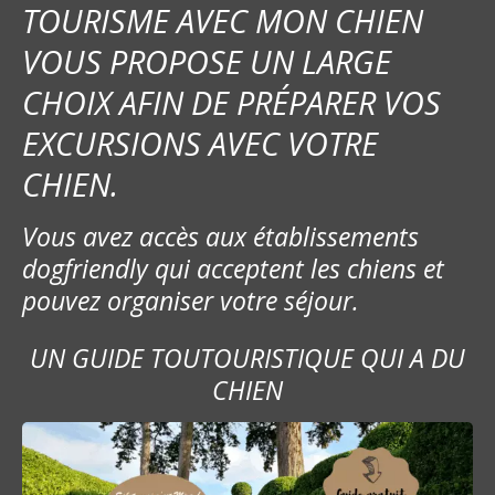
TOURISME AVEC MON CHIEN
d
VOUS PROPOSE UN LARGE
e
CHOIX AFIN DE PRÉPARER VOS
s
EXCURSIONS AVEC VOTRE
m
CHIEN.
e
Vous avez accès aux établissements
s
dogfriendly qui acceptent les chiens et
pouvez organiser votre séjour.
s
a
UN GUIDE TOUTOURISTIQUE QUI A DU
CHIEN
g
e