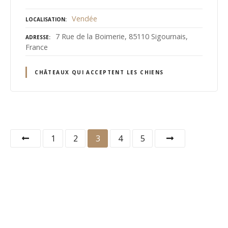
Vendée
LOCALISATION
7 Rue de la Boimerie, 85110 Sigournais,
ADRESSE
France
CHÂTEAUX QUI ACCEPTENT LES CHIENS
N
1
2
3
4
5
a
v
i
g