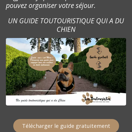
pouvez organiser votre séjour.
s
a
UN GUIDE TOUTOURISTIQUE QUI A DU
CHIEN
g
e
s
Télécharger le guide gratuitement