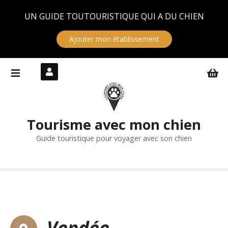
Panneau de gestion des cookies
UN GUIDE TOUTOURISTIQUE QUI A DU CHIEN
Ajouter mon établissement
S
k
i
p
t
Tourisme avec mon chien
o
c
Guide touristique pour voyager avec son chien
o
n
t
e
n
t
Vendée