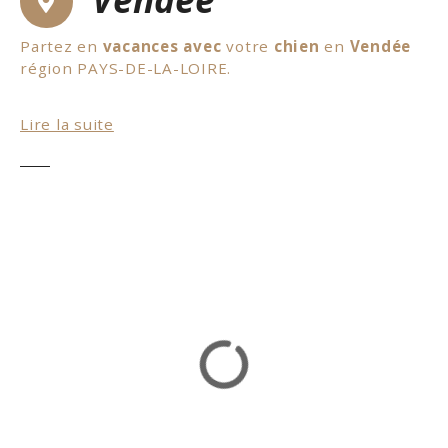
Partez en
vacances avec
votre
chien
en
Vendée
région PAYS-DE-LA-LOIRE.
Il y a de nombreuses
activités
pour toute la
Lire la suite
famille où les
chiens
sont
admis
. Tout d’abord, on
vous propose de découvrir un potager, visite de
châteaux,
parcs aventure
,des musées où les
animaux
sont les
bienvenus
. Bref de quoi passer
un agréable séjour avec des activités très
diverses. En plus, il y a de très nombreux
hébergements qui acceptent les chiens comme
des campings, des hôtels, des gîtes, des
résidences de vacances, des villages vacances. Il y
a également des plages qui autorisent les chiens
dans ce département. Idéal pour passer des
vacances en famille avec son chien. En conclusion,
nous vous souhaitons de bonnes vacances avec
votre chien en Vendée.