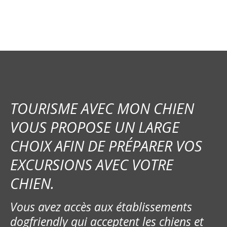
a
t
i
o
n
TOURISME AVEC MON CHIEN
d
VOUS PROPOSE UN LARGE
e
CHOIX AFIN DE PRÉPARER VOS
s
EXCURSIONS AVEC VOTRE
m
CHIEN.
e
Vous avez accès aux établissements
s
dogfriendly qui acceptent les chiens et