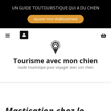
Panneau de gestion des cookies
UN GUIDE TOUTOURISTIQUE QUI A DU CHIEN
Ajouter mon établissement
S
k
i
p
t
Tourisme avec mon chien
o
c
Guide touristique pour voyager avec son chien
o
n
t
e
n
t
Mastication chez le