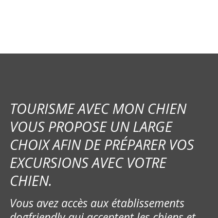
v
i
g
a
t
i
TOURISME AVEC MON CHIEN
o
VOUS PROPOSE UN LARGE
CHOIX AFIN DE PRÉPARER VOS
n
EXCURSIONS AVEC VOTRE
d
CHIEN.
e
Vous avez accès aux établissements
l
dogfriendly qui acceptent les chiens et