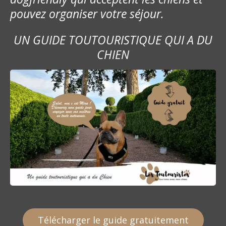
’
pouvez organiser votre séjour.
a
UN GUIDE TOUTOURISTIQUE QUI A DU
r
CHIEN
t
i
c
l
e
Télécharger le guide gratuitement