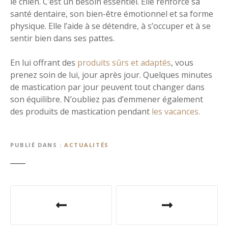
le chien. C’est un besoin essentiel. Elle renforce sa
santé dentaire, son bien-être émotionnel et sa forme
physique. Elle l’aide à se détendre, à s’occuper et à se
sentir bien dans ses pattes.
En lui offrant des
produits sûrs et adaptés
, vous
prenez soin de lui, jour après jour. Quelques minutes
de mastication par jour peuvent tout changer dans
son équilibre. N’oubliez pas d’emmener également
des produits de mastication pendant
les vacances.
PUBLIÉ DANS
ACTUALITÉS
N
a