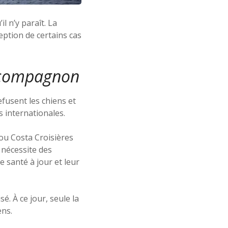
l n’y paraît. La
eption de certains cas
e compagnon
efusent les chiens et
s internationales.
ou Costa Croisières
 nécessite des
 santé à jour et leur
é. À ce jour, seule la
ens.