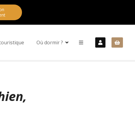
on
ent
touristique
Où dormir ?
hien,