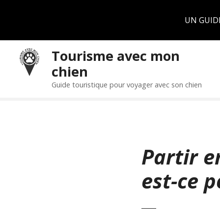
Panneau de gestion des cookies
UN GUID
S
Tourisme avec mon
k
chien
i
p
Guide touristique pour voyager avec son chien
t
o
c
o
n
Partir e
t
e
est-ce p
n
t