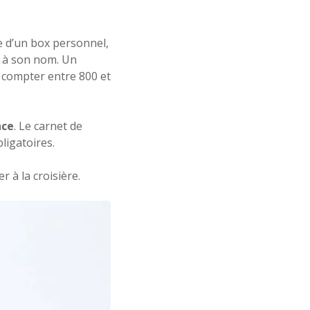
ie d’un box personnel,
é à son nom. Un
z compter entre 800 et
nce
. Le carnet de
bligatoires.
 à la croisière.