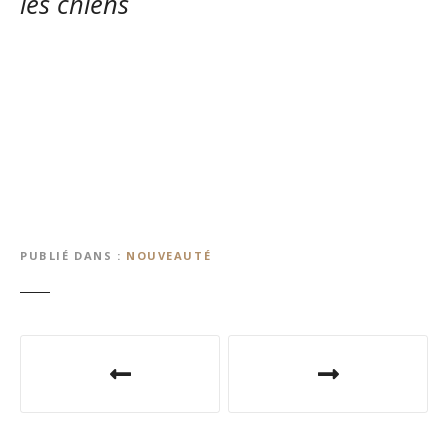
les chiens
PUBLIÉ DANS
NOUVEAUTÉ
N
a
v