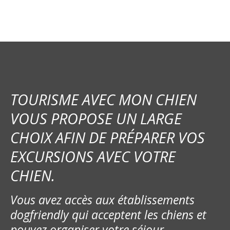
i
g
a
t
i
TOURISME AVEC MON CHIEN
o
VOUS PROPOSE UN LARGE
CHOIX AFIN DE PRÉPARER VOS
n
EXCURSIONS AVEC VOTRE
d
CHIEN.
e
Vous avez accès aux établissements
l
dogfriendly qui acceptent les chiens et
’
pouvez organiser votre séjour.