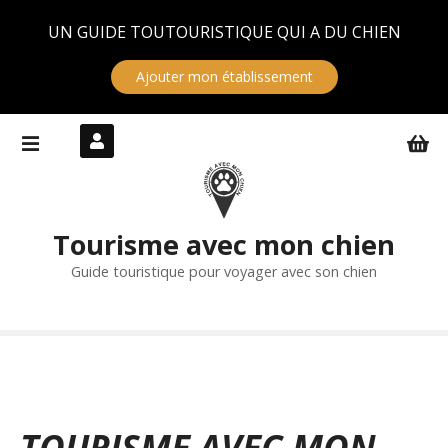
Panneau de gestion des cookies
UN GUIDE TOUTOURISTIQUE QUI A DU CHIEN
Ajouter mon établissement
S
k
i
p
t
Tourisme avec mon chien
o
c
Guide touristique pour voyager avec son chien
o
n
t
e
n
t
TOURISME AVEC MON