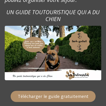
a
UN GUIDE TOUTOURISTIQUE QUI A DU
r
CHIEN
t
i
c
l
e
Télécharger le guide gratuitement