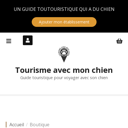
Panneau de gestion des cookies
UN GUIDE TOUTOURISTIQUE QUI A DU CHIEN
Ajouter mon établissement
S
k
i
p
t
Tourisme avec mon chien
o
c
Guide touristique pour voyager avec son chien
o
n
t
e
n
t
Accueil
Boutique