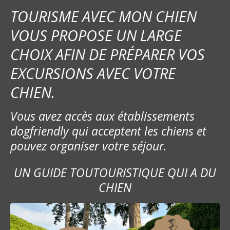
g
TOURISME AVEC MON CHIEN
a
VOUS PROPOSE UN LARGE
t
CHOIX AFIN DE PRÉPARER VOS
EXCURSIONS AVEC VOTRE
i
CHIEN.
o
n
Vous avez accès aux établissements
dogfriendly qui acceptent les chiens et
d
pouvez organiser votre séjour.
e
UN GUIDE TOUTOURISTIQUE QUI A DU
s
CHIEN
m
e