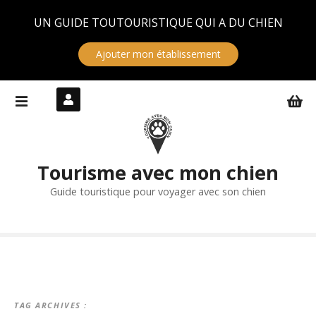
Panneau de gestion des cookies
UN GUIDE TOUTOURISTIQUE QUI A DU CHIEN
Ajouter mon établissement
S
k
i
p
t
Tourisme avec mon chien
o
c
Guide touristique pour voyager avec son chien
o
n
t
e
n
t
TAG ARCHIVES :