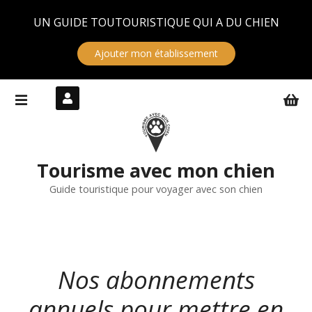
Panneau de gestion des cookies
UN GUIDE TOUTOURISTIQUE QUI A DU CHIEN
Ajouter mon établissement
S
k
i
p
t
Tourisme avec mon chien
o
c
Guide touristique pour voyager avec son chien
o
n
t
e
Nos abonnements
n
t
annuels pour mettre en