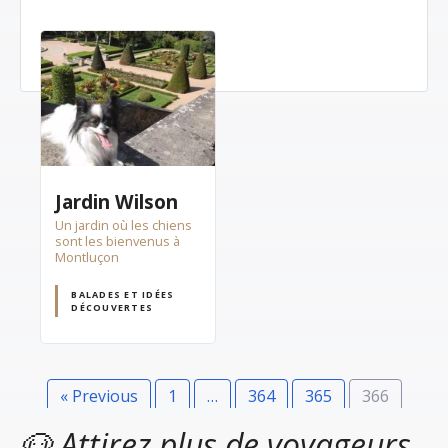
Jardin Wilson
Un jardin où les chiens
sont les bienvenus à
Montluçon
BALADES ET IDÉES
DÉCOUVERTES
« Previous
1
…
364
365
366
🐶 Attirez plus de voyageurs