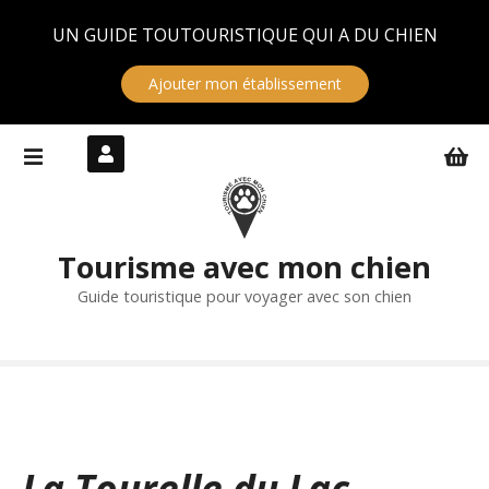
Panneau de gestion des cookies
UN GUIDE TOUTOURISTIQUE QUI A DU CHIEN
Ajouter mon établissement
S
k
i
p
t
Tourisme avec mon chien
o
c
Guide touristique pour voyager avec son chien
o
n
t
e
n
t
La Tourelle du Lac