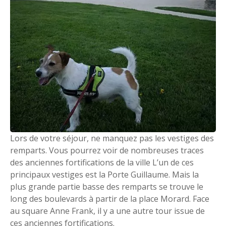
Lors de votre séjour, ne manquez pas les vestiges des
remparts. Vous pourrez voir de nombreuses traces
des anciennes fortifications de la ville L’un de ces
principaux vestiges est la Porte Guillaume. Mais la
plus grande partie basse des remparts se trouve le
long des boulevards à partir de la place Morard. Face
au square Anne Frank, il y a une autre tour issue de
ces anciennes fortifications.