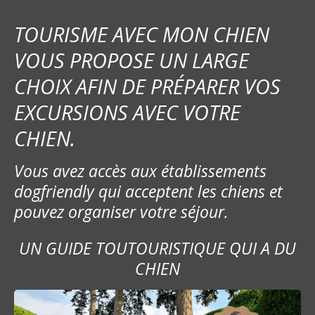
t
i
TOURISME AVEC MON CHIEN
o
VOUS PROPOSE UN LARGE
CHOIX AFIN DE PRÉPARER VOS
n
EXCURSIONS AVEC VOTRE
d
CHIEN.
e
Vous avez accès aux établissements
l
dogfriendly qui acceptent les chiens et
’
pouvez organiser votre séjour.
a
UN GUIDE TOUTOURISTIQUE QUI A DU
r
CHIEN
t