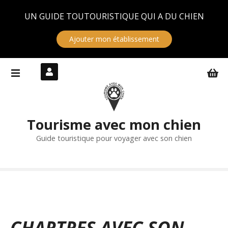
Panneau de gestion des cookies
UN GUIDE TOUTOURISTIQUE QUI A DU CHIEN
Ajouter mon établissement
S
k
i
p
t
Tourisme avec mon chien
o
c
Guide touristique pour voyager avec son chien
o
n
t
e
n
t
CHARTRES AVEC SON