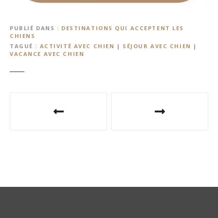
PUBLIÉ DANS
DESTINATIONS QUI ACCEPTENT LES
CHIENS
TAGUÉ
ACTIVITÉ AVEC CHIEN
|
SÉJOUR AVEC CHIEN
|
VACANCE AVEC CHIEN
N
a
v
i
g
a