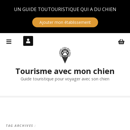
Panneau de gestion des cookies
UN GUIDE TOUTOURISTIQUE QUI A DU CHIEN
Ajouter mon établissement
S
k
i
p
t
Tourisme avec mon chien
o
c
Guide touristique pour voyager avec son chien
o
n
t
e
n
t
TAG ARCHIVES :