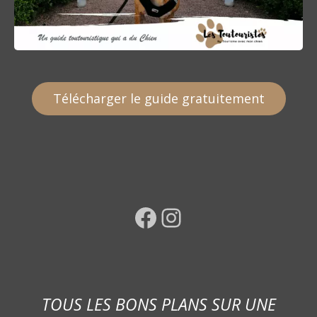
e
s
Télécharger le guide gratuitement
Facebook
Instagram
TOUS LES BONS PLANS SUR UNE