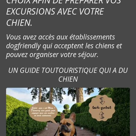
o
EXCURSIONS AVEC VOTRE
n
CHIEN.
d
Vous avez accès aux établissements
e
dogfriendly qui acceptent les chiens et
s
pouvez organiser votre séjour.
m
UN GUIDE TOUTOURISTIQUE QUI A DU
e
CHIEN
s
s
a
g