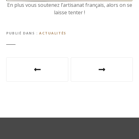
En plus vous soutenez l’artisanat français, alors on se
laisse tenter !
PUBLIÉ DANS
ACTUALITÉS
N
a
v
i
g
a
t