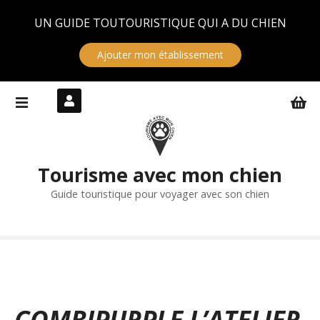
Panneau de gestion des cookies
UN GUIDE TOUTOURISTIQUE QUI A DU CHIEN
Ajouter mon établissement
S
k
i
p
t
Tourisme avec mon chien
o
c
Guide touristique pour voyager avec son chien
o
n
t
e
n
t
COMBIPURPLE L’ATELIER