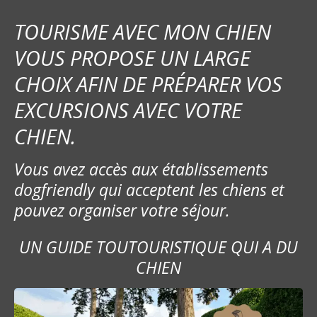
i
TOURISME AVEC MON CHIEN
o
VOUS PROPOSE UN LARGE
CHOIX AFIN DE PRÉPARER VOS
n
EXCURSIONS AVEC VOTRE
d
CHIEN.
e
Vous avez accès aux établissements
l
dogfriendly qui acceptent les chiens et
’
pouvez organiser votre séjour.
a
UN GUIDE TOUTOURISTIQUE QUI A DU
r
CHIEN
t