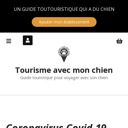
Panneau de gestion des cookies
UN GUIDE TOUTOURISTIQUE QUI A DU CHIEN
Ajouter mon établissement
S
k
i
p
t
Tourisme avec mon chien
o
c
Guide touristique pour voyager avec son chien
o
n
t
e
n
t
Coronavirus Covid-19