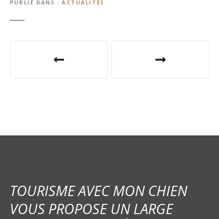
PUBLIÉ DANS
ACTUALITÉS
N
a
v
i
g
a
t
i
TOURISME AVEC MON CHIEN
o
VOUS PROPOSE UN LARGE