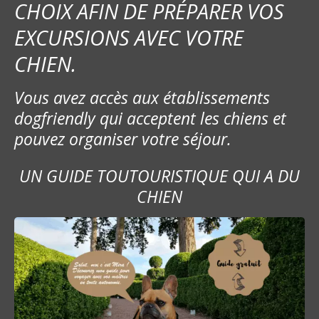
CHOIX AFIN DE PRÉPARER VOS
n
EXCURSIONS AVEC VOTRE
d
CHIEN.
e
Vous avez accès aux établissements
l
dogfriendly qui acceptent les chiens et
’
pouvez organiser votre séjour.
a
UN GUIDE TOUTOURISTIQUE QUI A DU
r
CHIEN
t
i
c
l