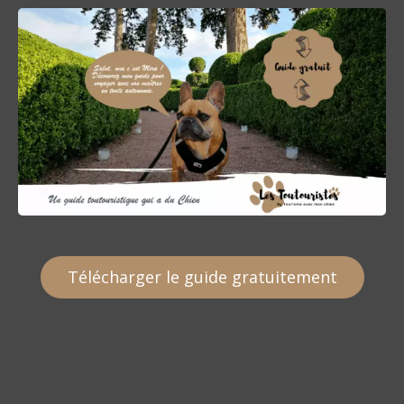
t
i
c
l
e
Télécharger le guide gratuitement