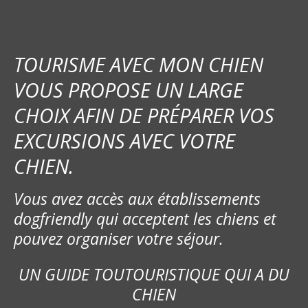
a
t
i
TOURISME AVEC MON CHIEN
o
VOUS PROPOSE UN LARGE
CHOIX AFIN DE PRÉPARER VOS
n
EXCURSIONS AVEC VOTRE
d
CHIEN.
e
Vous avez accès aux établissements
l
dogfriendly qui acceptent les chiens et
’
pouvez organiser votre séjour.
a
UN GUIDE TOUTOURISTIQUE QUI A DU
r
CHIEN