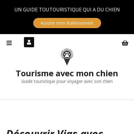
Panneau de gestion des cookies
UN GUIDE TOUTOURISTIQUE QUI A DU CHIEN
Ajouter mon établissement
S
k
i
p
t
Tourisme avec mon chien
o
c
Guide touristique pour voyager avec son chien
o
n
t
e
n
t
Découvrir Vias avec