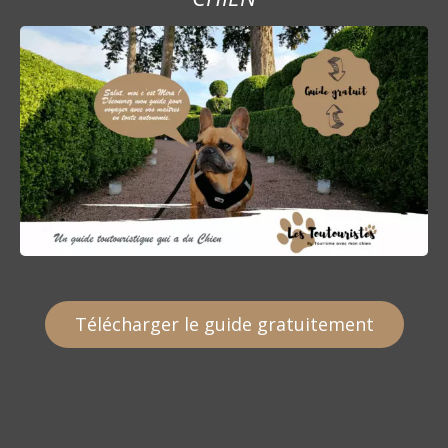
t
i
c
l
e
Télécharger le guide gratuitement