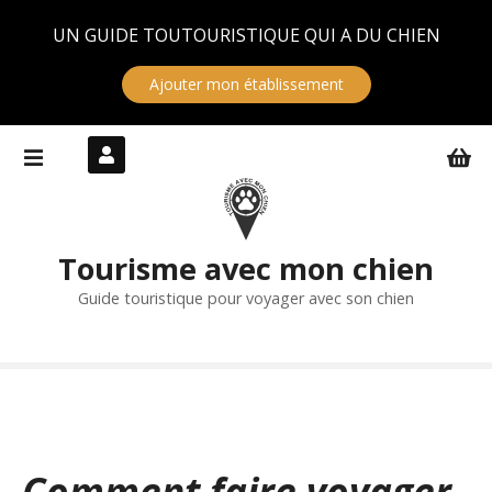
Panneau de gestion des cookies
UN GUIDE TOUTOURISTIQUE QUI A DU CHIEN
Ajouter mon établissement
S
k
i
p
t
Tourisme avec mon chien
o
c
Guide touristique pour voyager avec son chien
o
n
t
e
n
t
Comment faire voyager