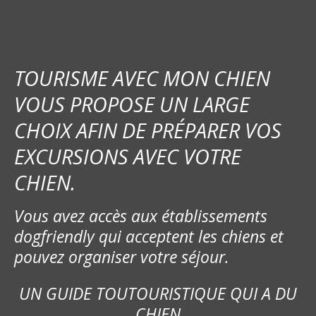
a
t
i
TOURISME AVEC MON CHIEN
o
VOUS PROPOSE UN LARGE
CHOIX AFIN DE PRÉPARER VOS
n
EXCURSIONS AVEC VOTRE
d
CHIEN.
e
Vous avez accès aux établissements
l
dogfriendly qui acceptent les chiens et
’
pouvez organiser votre séjour.
a
UN GUIDE TOUTOURISTIQUE QUI A DU
r
CHIEN