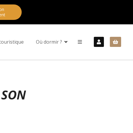
on
ent
touristique
Où dormir ?
 SON