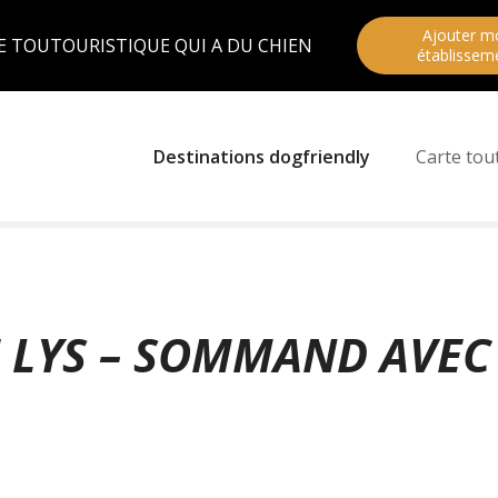
Ajouter m
E TOUTOURISTIQUE QUI A DU CHIEN
établissem
Destinations dogfriendly
Carte tou
E LYS – SOMMAND AVEC