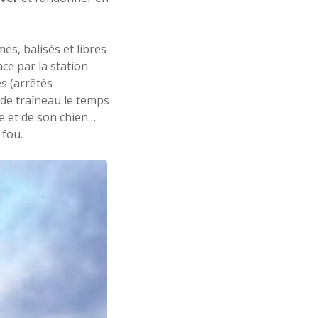
és, balisés et libres
ace par la station
s (arrêtés
s de traîneau le temps
e et de son chien…
 fou.