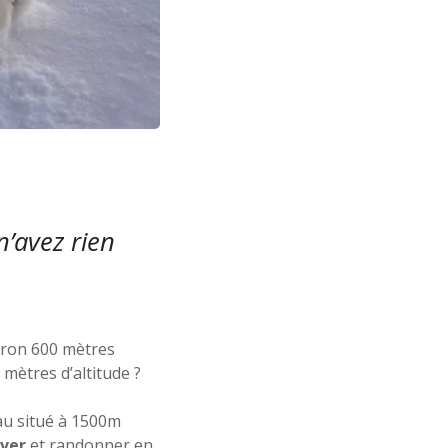
’avez rien
iron 600 mètres
 mètres d’altitude ?
au situé à 1500m
iver
et randonner en