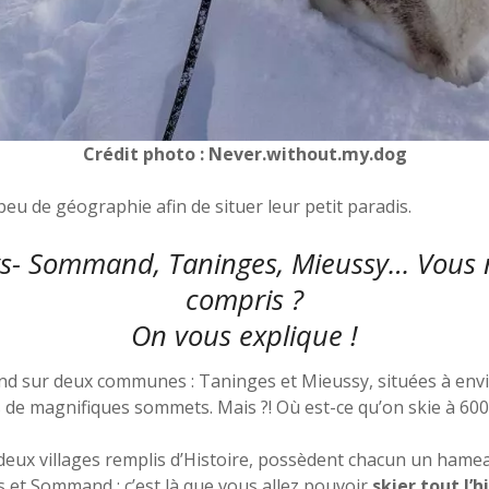
Crédit photo : Never.without.my.dog
u de géographie afin de situer leur petit paradis.
ys- Sommand, Taninges, Mieussy… Vous n
compris ?
On vous explique !
tend sur deux communes : Taninges et Mieussy, situées à env
s de magnifiques sommets. Mais ?! Où est-ce qu’on skie à 600
 deux villages remplis d’Histoire, possèdent chacun un hame
ys et Sommand : c’est là que vous allez pouvoir
skier tout l’h