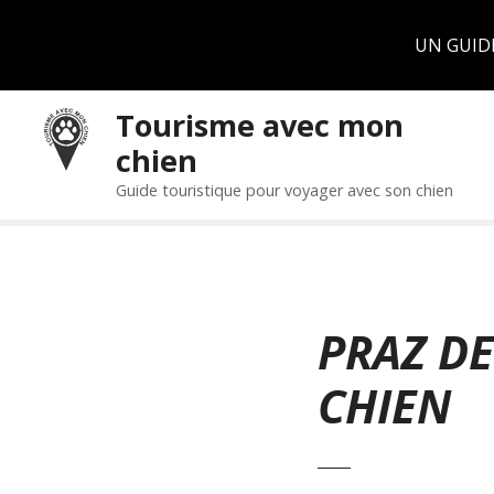
Panneau de gestion des cookies
UN GUID
S
Tourisme avec mon
k
chien
i
p
Guide touristique pour voyager avec son chien
t
o
c
o
n
PRAZ D
t
e
CHIEN
n
t