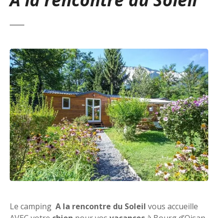
Le camping
A la rencontre du Soleil
vous accueille
AVEC votre
chien
pour vos
vacances
à Bourg d’Oisan