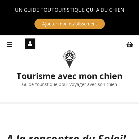
Panneau de gestion des cookies
UN GUIDE TOUTOURISTIQUE QUI A DU CHIEN
Ajouter mon établissement
S
k
i
p
t
Tourisme avec mon chien
o
c
Guide touristique pour voyager avec son chien
o
n
t
e
n
t
A la rencontre du Soleil