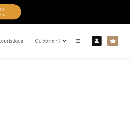
on
ent
touristique
Où dormir ?