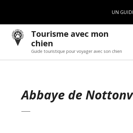
Panneau de gestion des cookies
UN GUID
S
Tourisme avec mon
k
chien
i
p
Guide touristique pour voyager avec son chien
t
o
c
o
n
Abbaye de Nottonvi
t
e
n
t