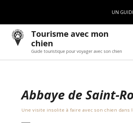
Panneau de gestion des cookies
UN GUID
S
Tourisme avec mon
k
chien
i
p
Guide touristique pour voyager avec son chien
t
o
c
o
n
Abbaye de Saint-
t
e
n
Une visite insolite à faire avec son chien dans 
t