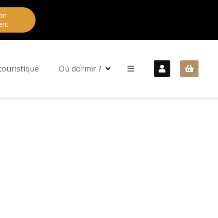
on
ent
touristique
Où dormir ?