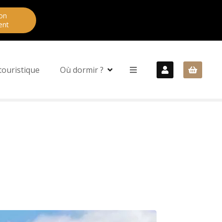
on
ent
touristique
Où dormir ?