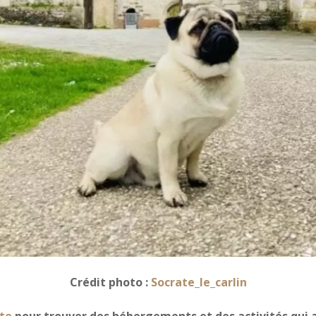
Crédit photo :
Socrate_le_carlin