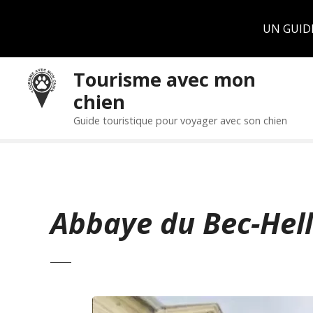
Panneau de gestion des cookies
UN GUID
S
Tourisme avec mon
k
chien
i
p
Guide touristique pour voyager avec son chien
t
o
c
o
n
Abbaye du Bec-Hel
t
e
n
t