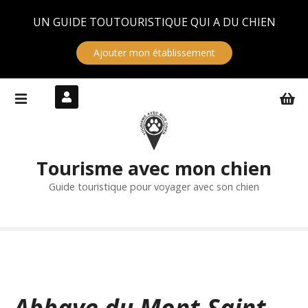
Panneau de gestion des cookies
UN GUIDE TOUTOURISTIQUE QUI A DU CHIEN
Ajouter mon établissement
S
k
i
p
t
Tourisme avec mon chien
o
c
Guide touristique pour voyager avec son chien
o
n
t
e
n
t
Abbaye du Mont-Saint-