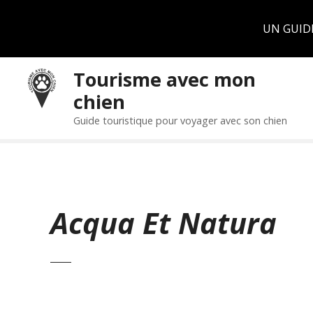
Panneau de gestion des cookies
UN GUID
S
Tourisme avec mon
k
chien
i
p
Guide touristique pour voyager avec son chien
t
o
c
o
n
Acqua Et Natura
t
e
n
t