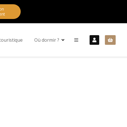
on
ent
touristique
Où dormir ?