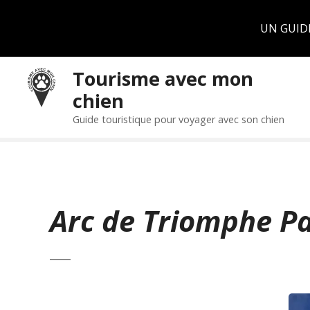
Panneau de gestion des cookies
UN GUID
S
Tourisme avec mon
k
chien
i
p
Guide touristique pour voyager avec son chien
t
o
c
o
n
Arc de Triomphe Pa
t
e
n
t