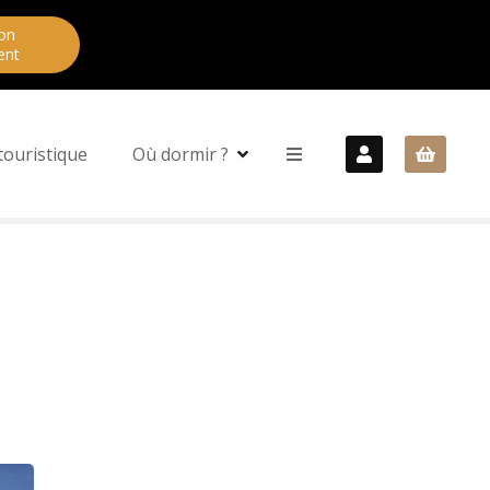
on
ent
touristique
Où dormir ?