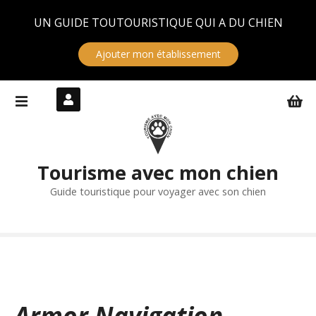
Panneau de gestion des cookies
UN GUIDE TOUTOURISTIQUE QUI A DU CHIEN
Ajouter mon établissement
S
k
i
p
t
Tourisme avec mon chien
o
c
Guide touristique pour voyager avec son chien
o
n
t
e
n
t
Armor Navigation