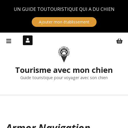
Panneau de gestion des cookies
UN GUIDE TOUTOURISTIQUE QUI A DU CHIEN
Ajouter mon établissement
S
k
i
p
t
Tourisme avec mon chien
o
c
Guide touristique pour voyager avec son chien
o
n
t
e
n
t
Armor Navigation