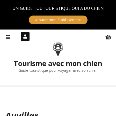
Panneau de gestion des cookies
UN GUIDE TOUTOURISTIQUE QUI A DU CHIEN
Ajouter mon établissement
S
k
i
p
t
Tourisme avec mon chien
o
c
Guide touristique pour voyager avec son chien
o
n
t
e
n
t
Auvillar