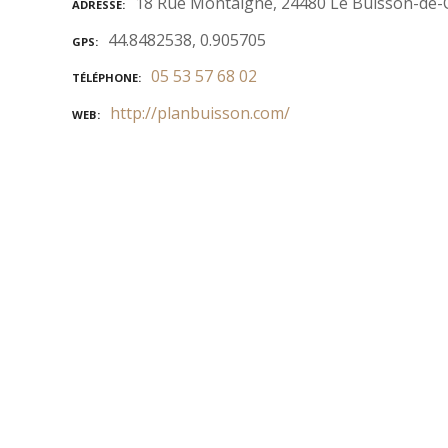
18 Rue Montaigne, 24480 Le Buisson-de-
ADRESSE
44.8482538, 0.905705
GPS
05 53 57 68 02
TÉLÉPHONE
http://planbuisson.com/
WEB