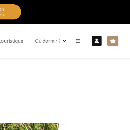
on
ent
touristique
Où dormir ?