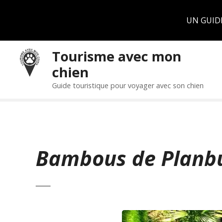
Panneau de gestion des cookies
UN GUID
S
Tourisme avec mon
k
chien
i
p
Guide touristique pour voyager avec son chien
t
o
c
o
n
Bambous de Planb
t
e
n
t