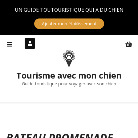
Panneau de gestion des cookies
UN GUIDE TOUTOURISTIQUE QUI A DU CHIEN
Ajouter mon établissement
S
k
i
p
t
Tourisme avec mon chien
o
c
Guide touristique pour voyager avec son chien
o
n
t
e
n
t
BATEAU PROMENADE