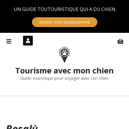
Panneau de gestion des cookies
UN GUIDE TOUTOURISTIQUE QUI A DU CHIEN
Ajouter mon établissement
S
k
i
p
t
Tourisme avec mon chien
o
c
Guide touristique pour voyager avec son chien
o
n
t
e
n
t
Besalù