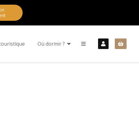
on
ent
touristique
Où dormir ?