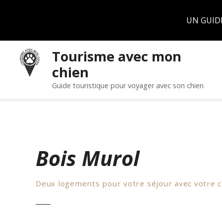
Panneau de gestion des cookies
UN GUID
S
Tourisme avec mon
k
chien
i
p
Guide touristique pour voyager avec son chien
t
o
c
o
n
Bois Murol
t
e
n
Deux logements pour votre séjour avec votre 
t