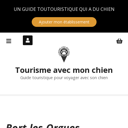
Panneau de gestion des cookies
UN GUIDE TOUTOURISTIQUE QUI A DU CHIEN
Ajouter mon établissement
S
k
i
p
t
Tourisme avec mon chien
o
c
Guide touristique pour voyager avec son chien
o
n
t
e
n
t
Bort-les-Orgues