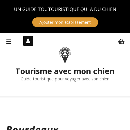
Panneau de gestion des cookies
UN GUIDE TOUTOURISTIQUE QUI A DU CHIEN
Ajouter mon établissement
S
k
i
p
t
Tourisme avec mon chien
o
c
Guide touristique pour voyager avec son chien
o
n
t
e
n
t
Bourdeaux