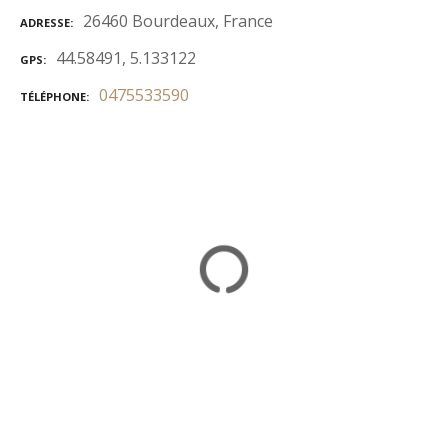
26460 Bourdeaux, France
ADRESSE
44.58491, 5.133122
GPS
0475533590
TÉLÉPHONE