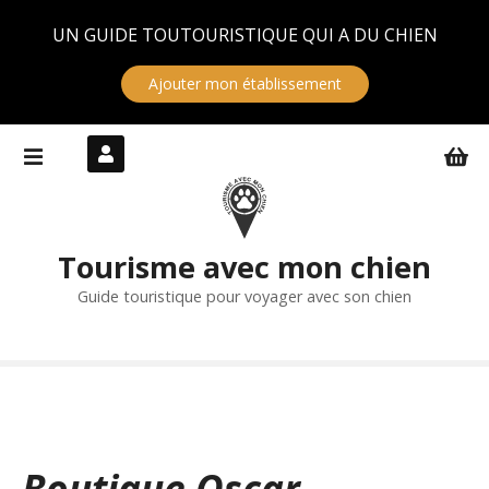
Panneau de gestion des cookies
UN GUIDE TOUTOURISTIQUE QUI A DU CHIEN
Ajouter mon établissement
S
k
i
p
t
Tourisme avec mon chien
o
c
Guide touristique pour voyager avec son chien
o
n
t
e
n
t
Boutique Oscar