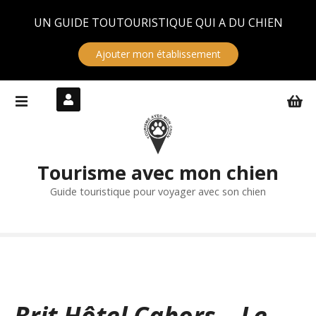
Panneau de gestion des cookies
UN GUIDE TOUTOURISTIQUE QUI A DU CHIEN
Ajouter mon établissement
S
k
i
p
t
Tourisme avec mon chien
o
c
Guide touristique pour voyager avec son chien
o
n
t
e
n
t
Brit Hôtel Cahors – Le