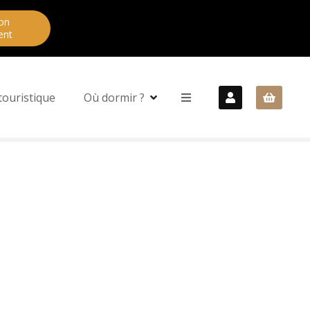
on
ent
touristique
Où dormir ?