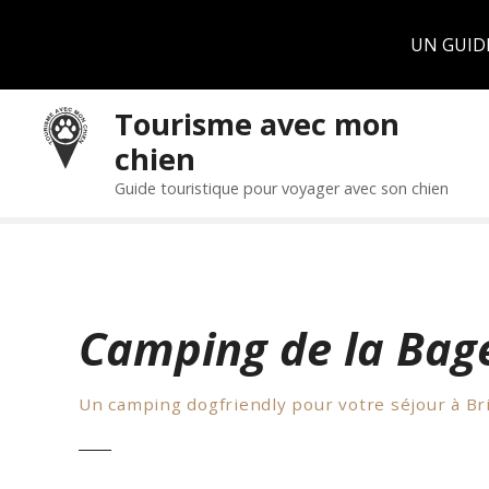
Panneau de gestion des cookies
UN GUID
S
Tourisme avec mon
k
chien
i
p
Guide touristique pour voyager avec son chien
t
o
c
o
n
Camping de la Bag
t
e
n
Un camping dogfriendly pour votre séjour à B
t