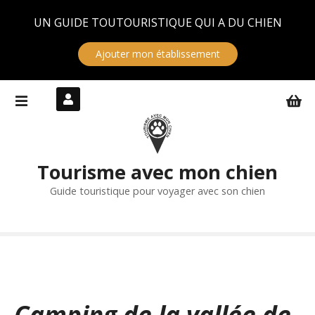
Panneau de gestion des cookies
UN GUIDE TOUTOURISTIQUE QUI A DU CHIEN
Ajouter mon établissement
S
k
i
p
t
Tourisme avec mon chien
o
c
Guide touristique pour voyager avec son chien
o
n
t
e
n
t
Camping de la vallée de