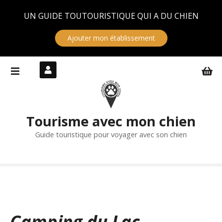
Panneau de gestion des cookies
UN GUIDE TOUTOURISTIQUE QUI A DU CHIEN
Ajouter mon établissement
S
k
i
p
t
Tourisme avec mon chien
o
c
Guide touristique pour voyager avec son chien
o
n
t
e
n
t
Camping du Lac